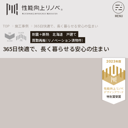
MENU
TOP
施工事例
365日快適で、長く暮らせる安心の住まい
耐震＋断熱
北海道
戸建て
買取再販（リノベーション済物件）
365日快適で、長く暮らせる安心の住まい
2023
年度
特別
賞
受賞