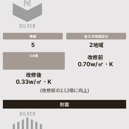
等級
省エネ地域区分
地域
5
2
UA値
改修前
0.70w/㎡・K
改修後
0.33w/㎡・K
(改修前の2.12倍に向上)
耐震