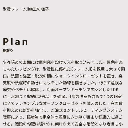
耐震フレームⅡ施工の様子
Plan
間取り
少々暗めの玄関には室内窓を設けて光を取り込みました。景色を楽
しみたいリビングは、耐震性に優れた【フレームⅡ】を採用し大きく開
口。洗面と浴室・脱衣の間にウォークインクローゼットを置き、身
支度や洗濯時の動きにマッチした動線を描きました。朽ちて危険な
煙突やペチカは解体し、対面オープンキッチンで広々としたLDK
に。水廻りと収納は2倍以上を確保。1階の洋室も含めて4つの個室
は全てフレキシブルなオープンクローゼットを備えました。窓面積
を抑えめに断熱を強化し、灯油式セントラルヒーティングシステム
暖房により、輻射熱で家全体の温度にムラ無く暖まり健康的に過ご
せる。階段の勾配は緩やかに架けかえて安全な階段となり老後も小