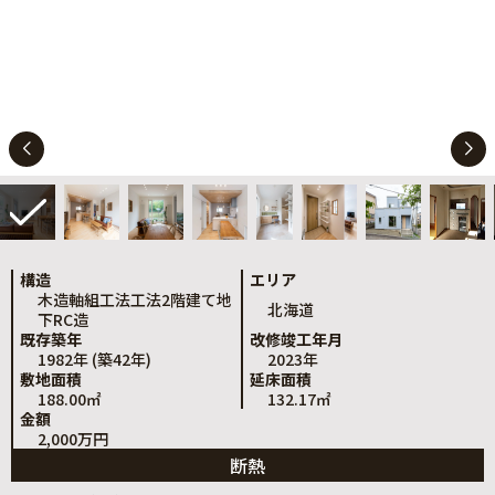
構造
エリア
木造軸組工法工法2階建て地
北海道
下RC造
既存築年
改修竣工年月
1982年 (築42年)
2023年
敷地面積
延床面積
188.00㎡
132.17㎡
金額
2,000万円
断熱