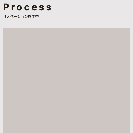
Process
水回りの場所などの位置を変更、全洋室化し、窓は
1階を生活のベースとした間取り図でした。シング
リノベーション施工中
必要に応じてサイズと性能を考え、ご家族のライフ
ルガラスの大きな掃き出しの窓を数か所使用してお
スタイルを考えたプラン図となりました。
り採光はありますが、冬は寒く夏は暑い仕様となっ
ていました。