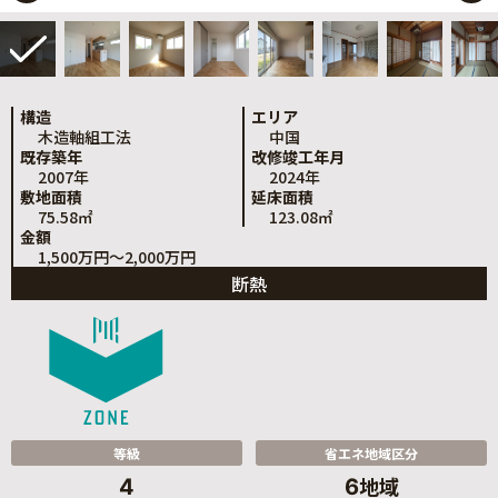
構造
エリア
木造軸組工法
中国
既存築年
改修竣工年月
2007年
2024年
敷地面積
延床面積
75.58㎡
123.08㎡
金額
1,500万円～2,000万円
断熱
等級
省エネ地域区分
地域
4
6