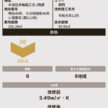
構造
エリア
木造在来軸組工法 2階建
関西
既存築年
改修竣工年月
明治40年、その他昭和40年
令和元年12月
に増築年 (築112年)
敷地面積
延床面積
101.29㎡
93.93㎡
断熱
等級
省エネ地域区分
地域
6
6
UA値
改修前
3.49w/㎡・K
改修後