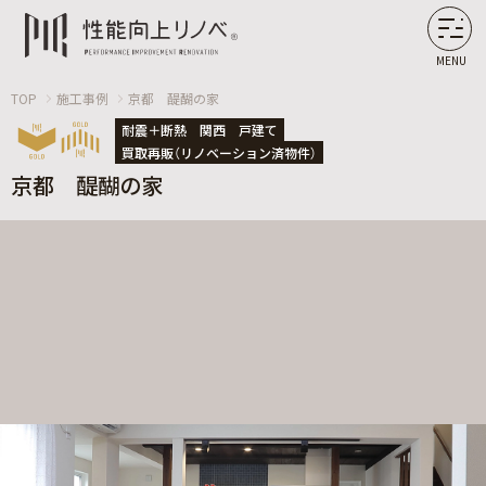
MENU
TOP
施工事例
京都 醍醐の家
耐震＋断熱
関西
戸建て
買取再販（リノベーション済物件）
京都 醍醐の家