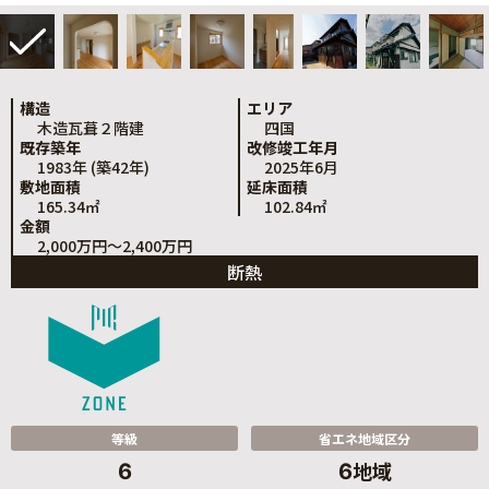
構造
エリア
木造瓦葺２階建
四国
既存築年
改修竣工年月
1983年 (築42年)
2025年6月
敷地面積
延床面積
165.34㎡
102.84㎡
金額
2,000万円～2,400万円
断熱
等級
省エネ地域区分
地域
6
6