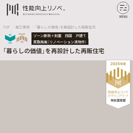
MENU
TOP
施工事例
「暮らしの価値」を再設計した再販住宅
ゾーン断熱＋耐震
四国
戸建て
買取再販（リノベーション済物件）
「暮らしの価値」を再設計した再販住宅
2025
年度
特別
賞
受賞