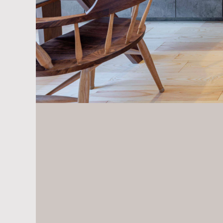
改修前のお家は断熱性能も低
改修後は1階を大きな一つの