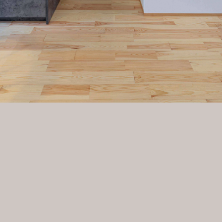
い為、廊下とLDKで温度差が大きなお家でした。家事動線も悪
部屋にして階段も暖冷房の区画に取り込みました。パントリー