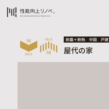
耐震＋断熱
中国
戸建
屋代の家