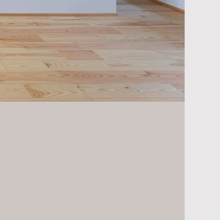
く、暗くて作業効率の悪い間取
を中心にして回遊できる間取り