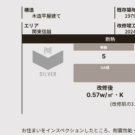
構造
既存築
木造平屋建て
197
エリア
改修竣
関東信越
202
断熱
等級
5
UA値
改修後
0.57w/㎡・K
(改修前の3
お住まいをインスペクションしたところ、耐震性能