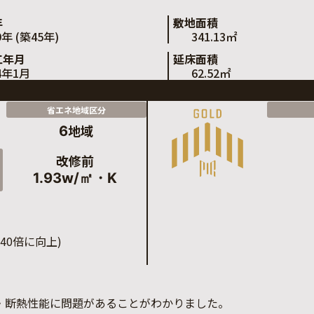
年
敷地面積
9年 (築45年)
341.13㎡
工年月
延床面積
4年1月
62.52㎡
省エネ地域区分
地域
6
改修前
1.93w/㎡・K
.40倍に向上)
・断熱性能に問題があることがわかりました。